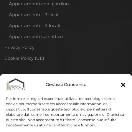
Appartamenti con giardino
Appartamenti – 3 locali
Appartamenti – 4 locali
Appartamenti con attico
Privacy Policy
Cookie Policy (UE)
DISCLAIMER
Gestisci Consenso
La descrizione della residenza riportata in questo sito
Per fornire le migliori esperienze, utilizziamo tecnologie come i
ha lo scopo di illustrare gli elementi fondamentali e più
cookie per memorizzare e/o accedere alle informazioni del
dispositivo. Il consenso a queste tecnologie ci permetterà di
significativi del progetto.
In sede di elaborazione del
elaborare dati come il comportamento di navigazione o ID unici su
progetto esecutivo e della realizzazione delle opere
questo sito. Non acconsentire o ritirare il consenso può influire
negativamente su alcune caratteristiche e funzioni.
potranno essere apportate varianti a quanto qui