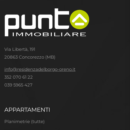
Via Libertà, 191
20863 Concorezzo (MB)
info@residenzadelborgo-oreno.it
352 070 61 22
039 5965 427
APPARTAMENTI
Planimetrie (tutte)