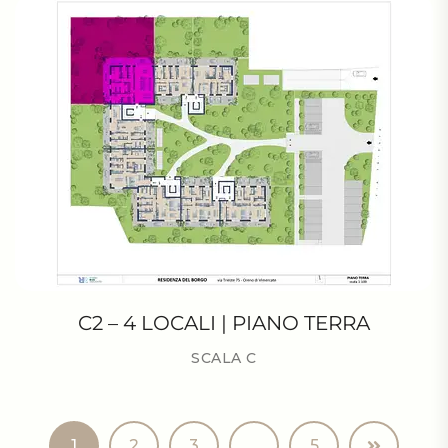
C2 – 4 LOCALI | PIANO TERRA
SCALA C
1
2
3
…
5