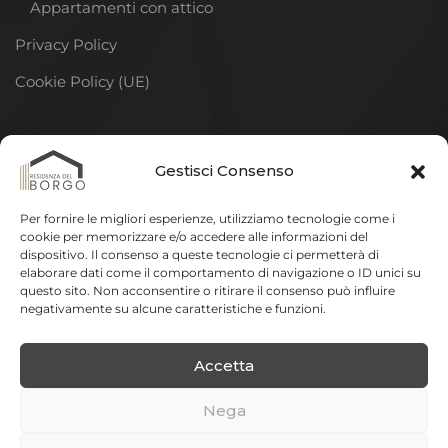
Appartamenti con attico
Privacy Policy
Cookie Policy (UE)
DISCLAIMER
Gestisci Consenso
La descrizione della residenza riportata in questo sito
Per fornire le migliori esperienze, utilizziamo tecnologie come i
ha lo scopo di illustrare gli elementi fondamentali e più
cookie per memorizzare e/o accedere alle informazioni del
dispositivo. Il consenso a queste tecnologie ci permetterà di
significativi del progetto.
In sede di elaborazione del
elaborare dati come il comportamento di navigazione o ID unici su
progetto esecutivo e della realizzazione delle opere
questo sito. Non acconsentire o ritirare il consenso può influire
negativamente su alcune caratteristiche e funzioni.
potranno essere apportate varianti a quanto qui
riportato per esigenze tecniche, impiantistiche,
Accetta
strutturali o di altra necessità.
Nega