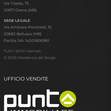
Via Trieste, 75
20871 Oreno (MB)
SEDE LEGALE
Via Amilcare Ponchielli, 10
20882 Bellusco (MB)
Partita IVA: 14200890961
Tutti i diritti riservati.
© 2026 Residenza del Borgo
UFFICIO VENDITE