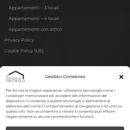
Appartamenti – 3 locali
Appartamenti – 4 locali
Appartamenti con attico
Privacy Policy
Cookie Policy (UE)
DISCLAIMER
Gestisci Consenso
La descrizione della residenza riportata in questo sito
Per fornire le migliori esperienze, utilizziamo tecnologie come i
ha lo scopo di illustrare gli elementi fondamentali e più
cookie per memorizzare e/o accedere alle informazioni del
dispositivo. Il consenso a queste tecnologie ci permetterà di
significativi del progetto.
In sede di elaborazione del
elaborare dati come il comportamento di navigazione o ID unici su
progetto esecutivo e della realizzazione delle opere
questo sito. Non acconsentire o ritirare il consenso può influire
negativamente su alcune caratteristiche e funzioni.
potranno essere apportate varianti a quanto qui
riportato per esigenze tecniche, impiantistiche,