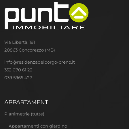
Via Libertà, 191
20863 Concorezzo (MB)
info@residenzadelborgo-oreno.it
352 070 61 22
039 5965 427
APPARTAMENTI
Planimetrie (tutte)
Appartamenti con giardino