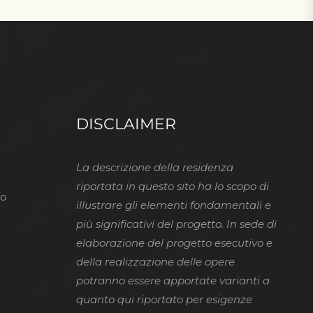
DISCLAIMER
La descrizione della residenza
riportata in questo sito ha lo scopo di
no
illustrare gli elementi fondamentali e
più significativi del progetto.
In sede di
elaborazione del progetto esecutivo e
della realizzazione delle opere
potranno essere apportate varianti a
quanto qui riportato per esigenze