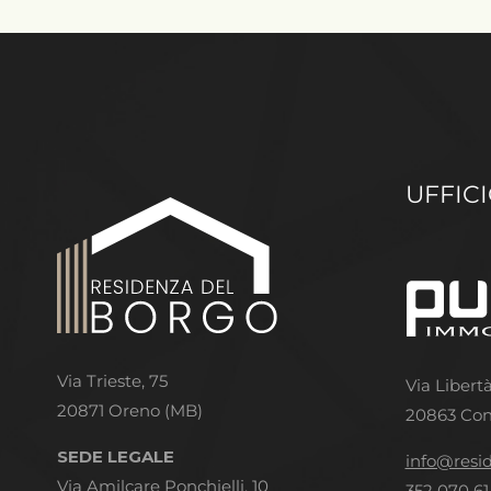
UFFIC
Via Trieste, 75
Via Libertà
20871 Oreno (MB)
20863 Con
SEDE LEGALE
info@resi
Via Amilcare Ponchielli, 10
352 070 61