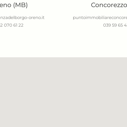
eno (MB)
Concorezzo
nzadelborgo-oreno.it
puntoimmobiliareconco
52 070 61 22
039 59 65 4