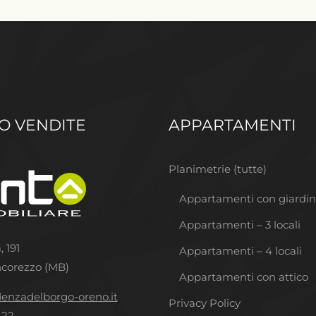
IO VENDITE
APPARTAMENTI
Planimetrie (tutte)
Appartamenti con giardi
Appartamenti – 3 locali
, 191
Appartamenti – 4 locali
corezzo (MB)
Appartamenti con attico
denzadelborgo-oreno.it
Privacy Policy
 22