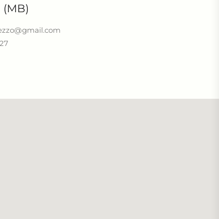
 (MB)
rezzo@gmail.com
27‬