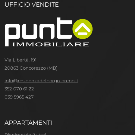
UFFICIO VENDITE
Via Libertà, 191
20863 Concorezzo (MB)
info@residenzadelborgo-oreno.it
352 070 61 22
039 5965 427
APPARTAMENTI
Planimetrie (tutte)