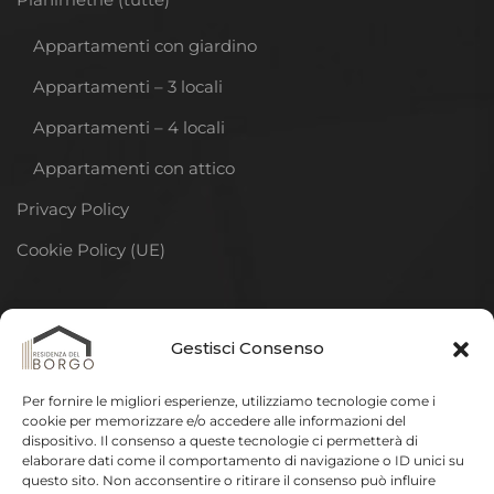
Appartamenti con giardino
Appartamenti – 3 locali
Appartamenti – 4 locali
Appartamenti con attico
Privacy Policy
Cookie Policy (UE)
DISCLAIMER
Gestisci Consenso
La descrizione della residenza riportata in questo sito
Per fornire le migliori esperienze, utilizziamo tecnologie come i
ha lo scopo di illustrare gli elementi fondamentali e più
cookie per memorizzare e/o accedere alle informazioni del
dispositivo. Il consenso a queste tecnologie ci permetterà di
significativi del progetto.
In sede di elaborazione del
elaborare dati come il comportamento di navigazione o ID unici su
progetto esecutivo e della realizzazione delle opere
questo sito. Non acconsentire o ritirare il consenso può influire