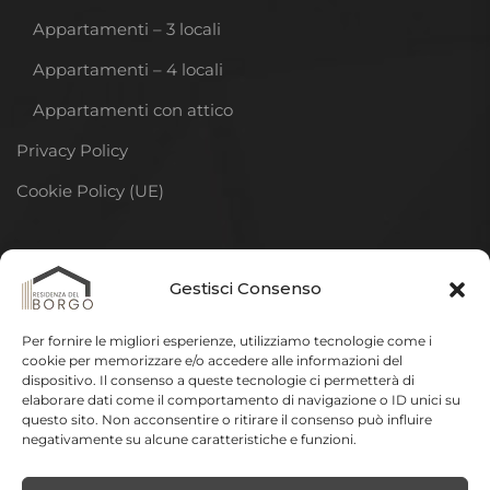
Appartamenti – 3 locali
Appartamenti – 4 locali
Appartamenti con attico
Privacy Policy
Cookie Policy (UE)
DISCLAIMER
Gestisci Consenso
La descrizione della residenza riportata in questo sito
Per fornire le migliori esperienze, utilizziamo tecnologie come i
ha lo scopo di illustrare gli elementi fondamentali e più
cookie per memorizzare e/o accedere alle informazioni del
dispositivo. Il consenso a queste tecnologie ci permetterà di
significativi del progetto.
In sede di elaborazione del
elaborare dati come il comportamento di navigazione o ID unici su
progetto esecutivo e della realizzazione delle opere
questo sito. Non acconsentire o ritirare il consenso può influire
negativamente su alcune caratteristiche e funzioni.
potranno essere apportate varianti a quanto qui
riportato per esigenze tecniche, impiantistiche,