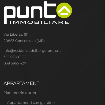
Via Libertà, 191
20863 Concorezzo (MB)
info@residenzadelborgo-oreno.it
352 070 61 22
039 5965 427
APPARTAMENTI
Planimetrie (tutte)
Appartamenti con giardino