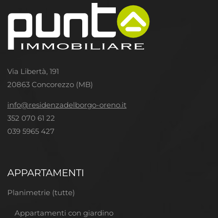
Via Libertà, 191
20863 Concorezzo (MB)
info@residenzadelborgo-oreno.it
352 070 61 22
039 5965 427
APPARTAMENTI
Planimetrie (tutte)
Appartamenti con giardino