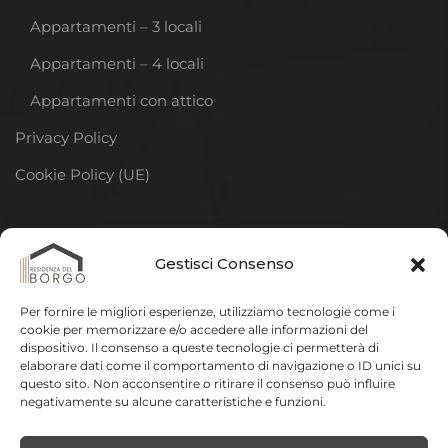
Appartamenti – 3 locali
Appartamenti – 4 locali
Appartamenti con attico
Privacy Policy
Cookie Policy (UE)
DISCLAIMER
Gestisci Consenso
La descrizione della residenza riportata in questo sito
Per fornire le migliori esperienze, utilizziamo tecnologie come i
ha lo scopo di illustrare gli elementi fondamentali e più
cookie per memorizzare e/o accedere alle informazioni del
dispositivo. Il consenso a queste tecnologie ci permetterà di
significativi del progetto.
In sede di elaborazione del
elaborare dati come il comportamento di navigazione o ID unici su
progetto esecutivo e della realizzazione delle opere
questo sito. Non acconsentire o ritirare il consenso può influire
negativamente su alcune caratteristiche e funzioni.
potranno essere apportate varianti a quanto qui
riportato per esigenze tecniche, impiantistiche,